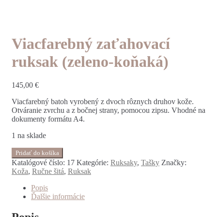
Viacfarebný zaťahovací
ruksak (zeleno-koňaká)
145,00
€
Viacfarebný batoh vyrobený z dvoch rôznych druhov kože.
Otváranie zvrchu a z bočnej strany, pomocou zipsu. Vhodné na
dokumenty formátu A4.
1 na sklade
Pridať do košíka
Katalógové číslo:
17
Kategórie:
Ruksaky
,
Tašky
Značky:
Koža
,
Ručne šitá
,
Ruksak
Popis
Ďalšie informácie