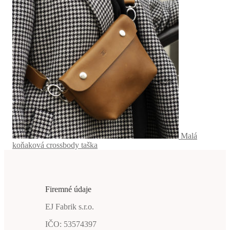
Malá
koňaková crossbody taška
Firemné údaje
EJ Fabrik s.r.o.
IČO: 53574397