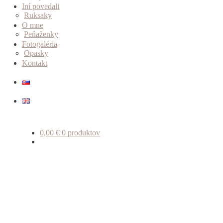
Iní povedali
Ruksaky
O mne
Peňaženky
Fotogaléria
Opasky
Kontakt
0,00
€
0 produktov