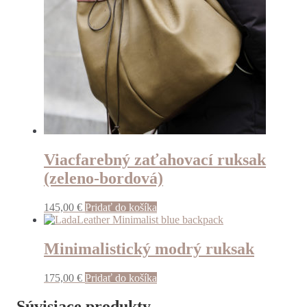
Viacfarebný zaťahovací ruksak
(zeleno-bordová)
145,00
€
Pridať do košíka
Minimalistický modrý ruksak
175,00
€
Pridať do košíka
Súvisiace produkty