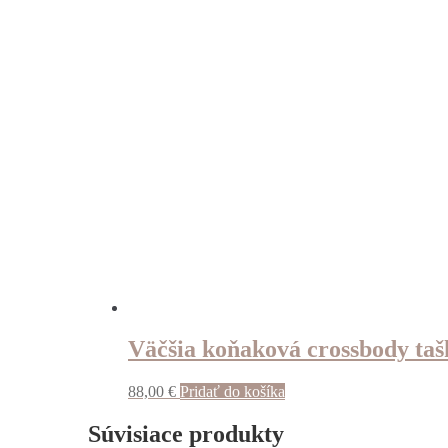
Väčšia koňaková crossbody taš
88,00
€
Pridať do košíka
Súvisiace produkty