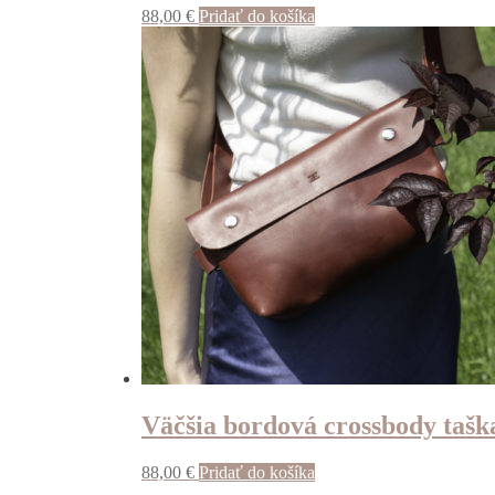
88,00
€
Pridať do košíka
Väčšia bordová crossbody tašk
88,00
€
Pridať do košíka