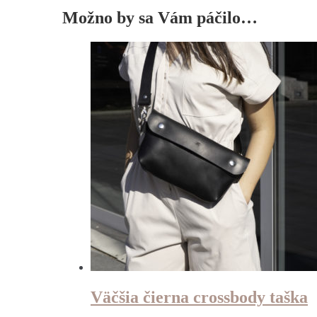
Možno by sa Vám páčilo…
Väčšia čierna crossbody taška