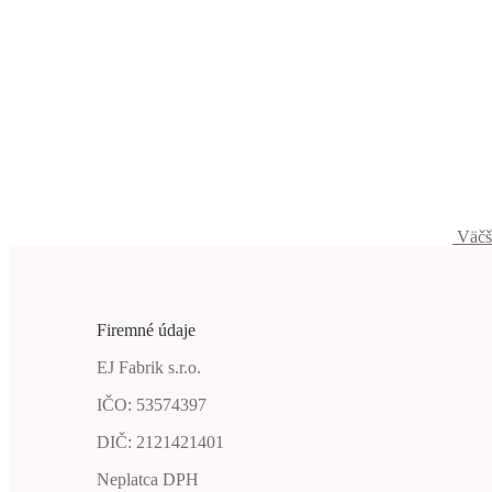
Väčš
Firemné údaje
EJ Fabrik s.r.o.
IČO: 53574397
DIČ: 2121421401
Neplatca DPH