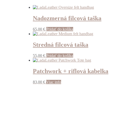
Nadozmerná filcová taška
65,00
€
Pridať do košíka
Stredná filcová taška
55,00
€
Pridať do košíka
Patchwork + riflová kabelka
83,00
€
Viac info