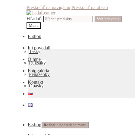
Preskočiť na navigáciu
Preskočiť na obsah
Hľadať:
Vyhľadávanie
Menu
E-shop
Iní povedali
Tašky
O mne
Ruksaky
Fotogaléria
Peňaženky
Kontakt
Opasky
E-shop
Rozbaliť podradené menu