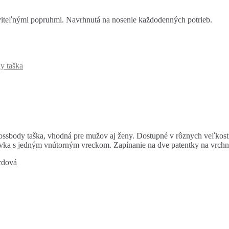
viteľnými popruhmi. Navrhnutá na nosenie každodenných potrieb.
y taška
ossbody taška, vhodná pre mužov aj ženy. Dostupné v rôznych veľkost
vka s jedným vnútorným vreckom. Zapínanie na dve patentky na vrchn
rdová