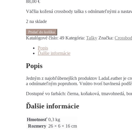
88,00
€
Väčšia kožená crossbody taška s odnímateľnými a nasta
2 na sklade
Pridať do košíka
Katalógové číslo:
49
Kategória:
Tašky
Značka:
Crossbod
Popis
Ďalšie informácie
Popis
Jedným z najobľúbenejších produktov LadaLeather je cr
a odnímateľným popruhom. Vnútro tvorí bavlnená podší
Dostupné vo farbách: čierna, koňaková, tmavohnedá, bo
Ďalšie informácie
Hmotnosť
0,3 kg
Rozmery
26 × 6 × 16 cm