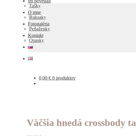
Iní povedali
Tašky
O mne
Ruksaky
Fotogaléria
Peňaženky
Kontakt
Opasky
0,00
€
0 produktov
Väčšia hnedá crossbody t