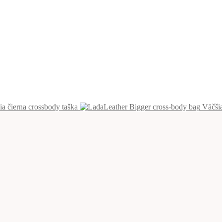
ia čierna crossbody taška
Väčši